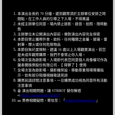
現場注意事項
本演出全長約 70 分鐘​。遲到觀眾須於主辦單位安排之時
間點，在工作人員的引導之下入場，不得異議
未經主辦單位同意，場內禁止錄影、錄音、拍照、限時動
態
主辦單位未公開演出內容前，需對演出內容完全保密
本節目禁止攜帶外食、飲料、任何種類之金屬、玻璃、雷
射筆、煙火或任何危險物品
本節目無尺度限制，建議 16 歲以上入場觀賞演出，若您
是未成年觀眾購票，我們不會禁止你入場。
全場次皆為錄影場，入場即代表您同意個人肖像權可作為
薩泰爾娛樂股份有限公司 -【 得罪了 】使用
全場次皆為錄影場，攝影機架設、移動尊重現場導播指
示，如有部分阻擋視線敬請見諒
購票前請詳閱注意事項，一旦購票成功視為同意所有活動
注意事項
🤖️ 演出相關問題，讓 STRBOT 替你解惑
➪
https://str.network/nXAGT
🎫 票券相關疑問，寄信至：「
ticket@strnetwork.cc
」