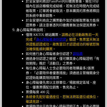
於全家便利商店FamiPort列印繳費單後，需在10分
鐘內在該店櫃檯完成結帳，若無法在時間內完成結
帳取票，訂單將會被取消，原本購買的票券將釋回
到系統中重新銷售。
於全家便利商店之購票動作皆於結帳取票後方能保
證票券，請注意單憑列印繳費單無法保證其票券。
身心障礙票券說明：
僅限 KKTIX 網站購票，
請務必在活動啟售前一天
完成「
身心障礙者身份認證
」驗證，售票當天無法
保證能認證成功，啟售當日才認證成功的帳號恕無
法確保能順利購票。
如何進行身心障礙者身份認證？
請點我
通過身份認證之帳號，僅可購買身心障礙證明「有
效期限」晚於「活動日」之票券。
每位身心障礙人士含必要陪同者限購最多2張票
券，「必要陪伴者優惠措施」須通過主管機關身分
認證始能購買陪同席票。
身心障礙優先席以主辦單位／場館規定區域、座
位、優惠票價配位銷售，售完為止。
票價每席 400 元
系統會先配好最適座位，恕無法跨區選位或換位，
敬請見諒。
進場時須出示有效身心障礙證明正本，若有必要陪