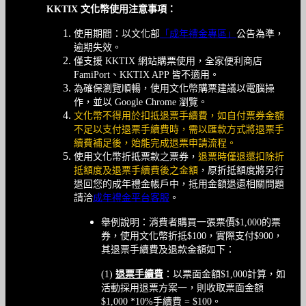
KKTIX 文化幣使用注意事項：
使用期間：以文化部
「成年禮金專區」
公告為準，
逾期失效。
僅支援 KKTIX 網站購票使用，全家便利商店
FamiPort、KKTIX APP 皆不適用。
為確保瀏覽順暢，使用文化幣購票建議以電腦操
作，並以 Google Chrome 瀏覽。
文化幣不得用於扣抵退票手續費，如自付票券金額
不足以支付退票手續費時，需以匯款方式將退票手
續費補足後，始能完成退票申請流程。
使用文化幣折抵票款之票券，
退票時僅退還扣除折
抵額度及退票手續費後之金額
，原折抵額度將另行
退回您的成年禮金帳戶中，抵用金額退還相關問題
請洽
成年禮金平台客服
。
舉例說明：消費者購買一張票價$1,000的票
券，使用文化幣折抵$100，實際支付$900，
其退票手續費及退款金額如下：
(1)
退票手續費
：以票面金額$1,000計算，如
活動採用退票方案一，則收取票面金額
$1,000 *10%手續費 = $100。