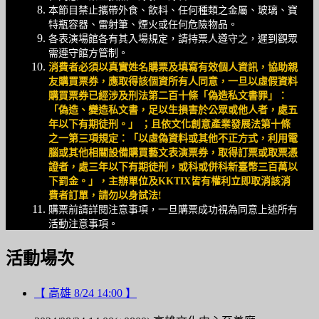
本節目禁止攜帶外食、飲料、任何種類之金屬、玻璃、寶
特瓶容器、雷射筆、煙火或任何危險物品。
各表演場館各有其入場規定，請持票人遵守之，遲到觀眾
需遵守館方管制。
消費者必須以真實姓名購票及填寫有效個人資訊，協助親
友購買票券，應取得該個資所有人同意，一旦以虛假資料
購買票券已經涉及刑法第二百十條「偽造私文書罪」：
「偽造、變造私文書，足以生損害於公眾或他人者，處五
年以下有期徒刑。」
；且依文化創意產業發展法第十條
之一第三項規定：「以虛偽資料或其他不正方式，利用電
腦或其他相關設備購買藝文表演票券，取得訂票或取票憑
證者，處三年以下有期徒刑，或科或併科新臺幣三百萬以
下罰金。」，主辦單位及
KKTIX
皆有權利立即取消該消
費者訂單，請勿以身試法
!
購票前請詳閱注意事項，一旦購票成功視為同意上述所有
活動注意事項。
活動場次
【 高雄 8/24 14:00 】