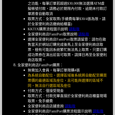
之功能，每筆訂單若超過$30,000無法選擇ATM虛
擬帳號付款，請務必於期限內付款，逾期未付款訂
單將會自動取消
取票方式：全家取票(手續費每筆$30/4張為限，請
於全家便利商店繳納給櫃臺)
KKTIX購票流程圖示說明
請點我
全家便利商店FamiPort取票說明
請點我
選擇全家便利商店FamiPort取票請留意：請勿在啟
售當天於網站訂購完成後馬上至全家便利商店取
票，極有可能因系統繁忙無法馬上取票，只要訂購
成功票券在演出前皆可取票，請擇日再至全家便利
商店取票。
全家便利商店FamiPort購票：
無需加入會員，每筆訂單限購4張
為系統自動配位，選擇區域後系統將自動配至購買
票價的最適區域及座位，且可能與選擇的區域不
同，無法自行選區域及座位
付款方式：僅接受現金
取票方式：付款完畢直接於全家便利商店櫃臺現場
取票，免手續費
全家便利商店店鋪查詢
請點我
全家便利商店FamiPort購票流程圖示說明
請點我