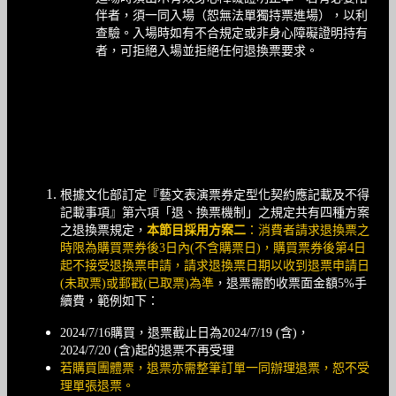
伴者，須一同入場（恕無法單獨持票進場），以利
查驗。入場時如有不合規定或非身心障礙證明持有
者，可拒絕入場並拒絕任何退換票要求。
注意事項
根據文化部訂定『藝文表演票券定型化契約應記載及不得
記載事項』第六項「退、換票機制」之規定共有四種方案
之退換票規定，
本節目採用方案二
：消費者請求退換票之
時限為購買票券後3日內(不含購票日)，購買票券後第4日
起不接受退換票申請，請求退換票日期以收到退票申請日
(未取票)或郵戳(已取票)為準
，退票需酌收票面金額5%手
續費，範例如下：
2024/7/16購買，退票截止日為2024/7/19 (含)，
2024/7/20 (含)起的退票不再受理
若購買團體票，退票亦需整筆訂單一同辦理退票，恕不受
理單張退票。