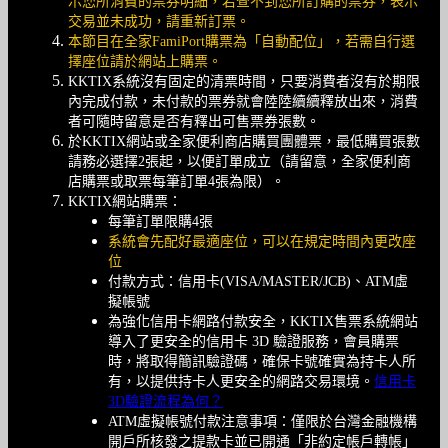
示您所消費的票券明細，若查不到您所訂購的票券，表示
交易並未成功，請重新訂票。
本節目在全家FamiPort購票為「自動配位」，若需自行選
擇座位請於網站上購票。
KKTIX系統沒有固定的清票時間，只要消費者沒有於期限
內完成付款，未付款的票券就會陸陸續續釋放出來，消費
者可隨時留意是否有釋出可售票券張數。
於KKTIX網站或全家便利商店購買團體票，最低購買張數
請務必選擇2張起，以便訂單成立（請留意，全家便利商
店購票或取票每筆訂單4張為限）。
KKTIX網站購票：
每筆訂單限購4張
系統會先配好最適座位，可以在規定時間內更改座
位
付款方式：信用卡(VISA/MASTER/JCB)、ATM虛
擬帳號
為強化信用卡網路付款安全，KKTIX售票系統網站
導入了更安全的信用卡 3D 驗證服務，會員購票
時，將取得簡訊驗證碼，確保卡號確實為持卡人所
有，以提供持卡人更安全的網路交易環境。
信用卡
3D驗證流程為何？
ATM虛擬帳號付款注意事項：僅限於台灣金融機構
開戶所核發之提款卡並已開通「非約定帳戶轉帳」