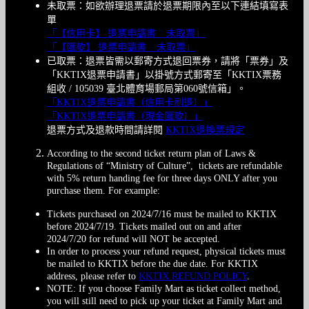
未取票：如欲辦理退票請於退票期限內至以下連結填寫表
單
「【信用卡】 退票申請書 _ 未取票」
「【匯款】 退票申請書 _ 未取票」
已取票：退票皆需以郵寄方式退回票券，請將「票券」及
「KKTIX退票申請書」以掛號方式郵寄至「KKTIX票務
組收 / 105039 臺北體育場郵局第060號信箱」。
「KKTIX退票申請書（信用卡刷退）」
「KKTIX退票申請書（現金匯款）」
退票方式及退款時間請詳閱
KKTIX退換票規定
According to the second ticket return plan of Laws &
Regulations of “Ministry of Culture”, tickets are refundable
with 5% return handing fee for three days ONLY after you
purchase them. For example:
Tickets purchased on 2024/7/16 must be mailed to KKTIX
before 2024/7/19. Tickets mailed out on and after
2024/7/20 for refund will NOT be accepted.
In order to process your refund request, physical tickets must
be mailed to KKTIX before the due date. For KKTIX
address, please refer to
KKTIX REFUND POLICY
.
NOTE: If you choose Family Mart as ticket collect method,
you will still need to pick up your ticket at Family Mart and