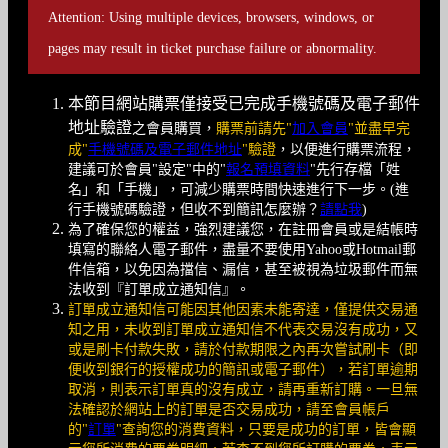
Attention: Using multiple devices, browsers, windows, or
pages may result in ticket purchase failure or abnormality.
本節目網站購票僅接受已完成手機號碼及電子郵件
地址驗證
之會員購買，
購票前請先"
加入會員
"並盡早完
成"
手機號碼及電子郵件地址
"驗證
，以便進行購票流程，
建議可於會員"設定"中的"
報名預填資料
"先行存檔「姓
名」和「手機」，可減少購票時間快速進行下一步。(進
行手機號碼驗證，但收不到簡訊怎麼辦？
請點我
)
為了確保您的權益，強烈建議您，在註冊會員或是結帳時
填寫的聯絡人電子郵件，盡量不要使用Yahoo或Hotmail郵
件信箱，以免因為擋信、漏信，甚至被視為垃圾郵件而無
法收到『訂單成立通知信』。
訂單成立通知信可能因其他因素未能寄達，僅提供交易通
知之用，未收到訂單成立通知信不代表交易沒有成功，又
或是刷卡付款失敗，請於付款期限之內再次嘗試刷卡（即
便收到銀行的授權成功的簡訊或電子郵件），若訂單逾期
取消，則表示訂單真的沒有成立，請再重新訂購。一旦無
法確認於網站上的訂單是否交易成功，請至會員帳戶
的"
訂單
"查詢您的消費資料，只要是成功的訂單，皆會顯