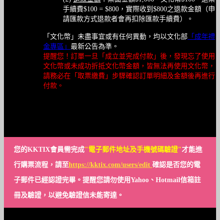
手續費$100 = $800，實際收到$800之退款金額（申
請匯款方式退款者會再扣除匯款手續費）。
「文化幣」未盡事宜或有任何異動，均以文化部
「成年禮
金專區」
最新公告為準。
提醒您！訂單一旦「成立並完成付款」後，發現忘了使用
文化幣或未成功折抵文化幣金額，皆無法再使用文化幣，
請務必在「取票繳費」步驟確認訂單明細及金額後再進行
付款。
您的KKTIX會員需完成
"電子郵件地址及手機號碼驗證"
才能進
行購票流程，請至
https://kktix.com/users/edit
確認是否您的電
子郵件已經認證完畢。提醒您請勿使用Yahoo、Hotmail信箱註
冊及驗證，以避免驗證信未能寄達。