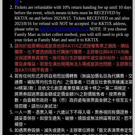
定
。
Tickets are refundable with 10% return handing fee up until 10 days
before the event, which means tickets must be RECEIVED by
KKTIX on and before 2023/8/15. Tickets RECEIVED on and after
2023/8/16 for refund will NOT be accepted. For KKTIX address,
please refer to
KKTIX REFUND POLICY
. NOTE: If you choose
Family Mart as ticket collect method, you will still need to pick up
your ticket at Family Mart and send it to KKTIX.
請勿於拍賣網站或是其他非KKTIX正式授權售票之通路、網站
購票、也不要透過陌生代購進行購票，主辦單位與KKTIX均無
法保證票券真實性。除可能衍生詐騙案件或交易糾紛外，以免影
響自身權益，若發生演出現場無法入場或是其他問題，主辦單位
及KKTIX概不負責。
若有任何形式非供自用而加價轉售（無論加價名目為代購費、交
通費、補貼等均包含在內）之情事者，已違反社會秩序維護法第
64條第2款；且依文化創意產業發展法第十條之一第二項規定，
將票券超過票面金額或定價金額3%之對價販售者，按票券張
數，由直轄市政府、縣（市）政府處每張票面金額之十倍至五十
倍罰鍰，請勿以身試法!
一人一票、憑票入場，六歲以下不得入場，票券視同有價證券，
請妥善保存，如發生遺失、破損、燒毀或無法辨識等狀況，恕不
補發。
如遇票券毀損、滅失或遺失，主辦單位將依「藝文表演票券定型