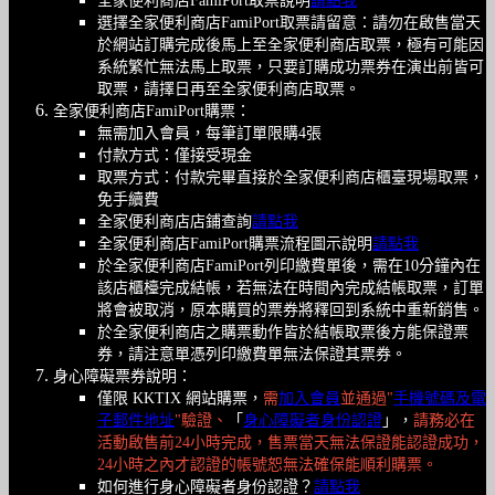
全家便利商店FamiPort取票說明
請點我
選擇全家便利商店FamiPort取票請留意：請勿在啟售當天
於網站訂購完成後馬上至全家便利商店取票，極有可能因
系統繁忙無法馬上取票，只要訂購成功票券在演出前皆可
取票，請擇日再至全家便利商店取票。
全家便利商店FamiPort購票：
無需加入會員，每筆訂單限購4張
付款方式：僅接受現金
取票方式：付款完畢直接於全家便利商店櫃臺現場取票，
免手續費
全家便利商店店鋪查詢
請點我
全家便利商店FamiPort購票流程圖示說明
請點我
於全家便利商店FamiPort列印繳費單後，需在10分鐘內在
該店櫃檯完成結帳，若無法在時間內完成結帳取票，訂單
將會被取消，原本購買的票券將釋回到系統中重新銷售。
於全家便利商店之購票動作皆於結帳取票後方能保證票
券，請注意單憑列印繳費單無法保證其票券。
身心障礙票券說明：
僅限 KKTIX 網站購票，
需
加入會員
並通過"
手機號碼及電
子郵件地址
"驗證、
「
身心障礙者身份認證
」，
請務必在
活動啟售前24小時完成，售票當天無法保證能認證成功，
24小時之內才認證的帳號恕無法確保能順利購票。
如何進行身心障礙者身份認證？
請點我