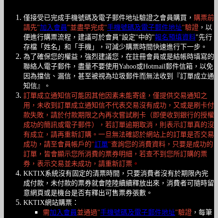
僅接受已完成手機號碼及電子郵件地址驗證之會員購買，
購票前
請先"
加入會員
"並盡早完成"
手機號碼及電子郵件地址
"驗證
，以
便進行購票流程，建議可於會員"設定"中的"
報名預填資料
"先行
存檔「姓名」和「手機」，可減少購票時間快速進行下一步。
為了確保您的權益，強烈建議您，在註冊會員或是結帳時填寫的
聯絡人電子郵件，盡量不要使用Yahoo或Hotmail郵件信箱，以免
因為擋信、漏信，甚至被視為垃圾郵件而無法收到『訂單成立通
知信』。
訂單成立通知信可能因其他因素未能寄達，僅提供交易通知之
用，未收到訂單成立通知信不代表交易沒有成功，又或是刷卡付
款失敗，請於付款期限之內再次嘗試刷卡（即便收到銀行的授權
成功的簡訊或電子郵件），若訂單逾期取消，則表示訂單真的沒
有成立，請再重新訂購。一旦無法確認於網站上的訂單是否交易
成功，請至會員帳戶的
"
訂單
"
查詢您的消費資料，只要是成功的
訂單，皆會顯示您所消費的票券明細，若查不到您所訂購的票
券，表示交易並未成功，請重新訂票
。
KKTIX系統沒有固定的清票時間，只要消費者沒有於期限內完
成付款，未付款的票券就會陸陸續續釋放出來，消費者可隨時留
意網頁或是機台是否有釋出可售票券張數。
KKTIX網站購票：
需
加入會員
並通過"
手機號碼及電子郵件地址
"驗證
，每筆