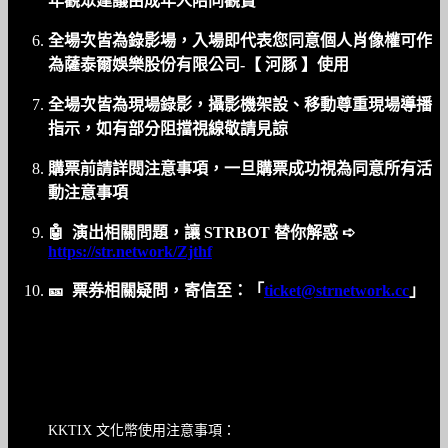
年觀眾建議由成年人陪同觀賞
全場次皆為錄影場，入場即代表您同意個人肖像權可作
為薩泰爾娛樂股份有限公司-【 河豚 】使用
全場次皆為現場錄影，攝影機架設、移動尊重現場導播
指示，如有部分阻擋視線敬請見諒
購票前請詳閱注意事項，一旦購票成功視為同意所有活
動注意事項
🤖️ 演出相關問題，讓 STRBOT 替你解惑 ➪
https://str.network/Zjthf
🎫 票券相關疑問，寄信至：「
ticket@strnetwork.cc
」
KKTIX 文化幣使用注意事項：