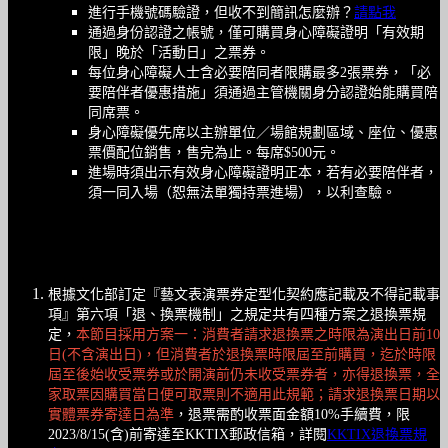
進行手機號碼驗證，但收不到簡訊怎麼辦？
請點我
通過身份認證之帳號，僅可購買身心障礙證明「有效期
限」晚於「活動日」之票券。
每位身心障礙人士含必要陪同者限購最多2張票券，「必
要陪伴者優惠措施」須通過主管機關身分認證始能購買陪
同席票。
身心障礙優先席以主辦單位／場館規劃區域、座位、優惠
票價配位銷售，售完為止。每席$500元。
進場時須出示有效身心障礙證明正本，若有必要陪伴者，
須一同入場（恕無法單獨持票進場），以利查驗。
根據文化部訂定『藝文表演票券定型化契約應記載及不得記載事
項』第六項「退、換票機制」之規定共有四種方案之退換票規
定，
本節目採用方案一：消費者請求退換票之時限為演出日前10
日(不含演出日)，但消費者於退換票時限屆至前購買，迄於時限
屆至後始收受票券或於開演前仍未收受票券者，亦得退換票，全
家取票因購買當日便可取票則不適用此規範；請求退換票日期以
實體票券寄達日為準
，退票需酌收票面金額10%手續費，限
2023/8/15(含)前寄達至KKTIX郵政信箱，詳閱
KKTIX退換票規