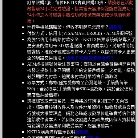
訂單限購4張，每位KKTIX會員限購10張，
請務必在活動
啟售前24小時完成驗證，售票當天無法保證能驗證成功，
24小時之內才驗證手機成功的帳號恕無法確保能順利購
票。
進行手機號碼驗證，但收不到簡訊怎麼辦？
請點我
付款方式：信用卡(VISA/MASTER/JCB)、ATM虛擬帳號
為強化信用卡網路付款安全，KKTIX售票系統網站導入了
更安全的信用卡 3D 驗證服務，會員購票時，將取得簡訊
驗證碼，確保卡號確實為持卡人所有，以提供持卡人更安
全的網路交易環境。
信用卡3D驗證流程為何？
ATM虛擬帳號付款注意事項：僅限於台灣金融機構開戶所
核發之提款卡並已開通「非約定帳戶轉帳」之功能，請務
必於期限內付款，逾期未付款訂單將會自動取消
取票方式：郵寄(僅接受郵寄至台灣地址、手續費每筆
$80)、全家取票(手續費每筆$30/4張為限，請於全家便利
商店繳納給櫃臺)
選擇郵寄取票請留意：票券將於訂購後5個工作天內寄
出，請確實核對收件人及收件地址資料，如收發處為公司
行號或大樓管理處，請務必確認收發單位能確實將信件轉
達給收件者本人，若因該收發處人為疏失或因個人資料填
寫錯誤導致無法順利收受票券，恕無法補票。
KKTIX購票流程圖示說明
請點我