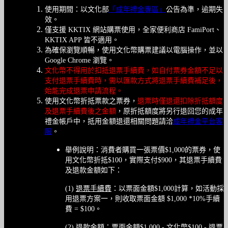
使用期間：以文化部
「成年禮金專區」
公告為準，逾期失
效。
僅支援 KKTIX 網站購票使用，全家便利商店 FamiPort、
KKTIX APP 皆不適用。
為確保瀏覽順暢，使用文化幣購票建議以電腦操作，並以
Google Chrome 瀏覽。
文化幣不得用於扣抵退票手續費，如自付票券金額不足以
支付退票手續費時，需以匯款方式將退票手續費補足後，
始能完成退票申請流程。
使用文化幣折抵票款之票券，
退票時僅退還扣除折抵額度
及退票手續費後之金額
，原折抵額度將另行退回您的成年
禮金帳戶中，抵用金額退還相關問題請洽
成年禮金平台客
服
。
舉例說明：消費者購買一張票價$1,000的票券，使
用文化幣折抵$100，實際支付$900，其退票手續費
及退款金額如下：
(1)
退票手續費
：以票面金額$1,000計算，如活動採
用退票方案一，則收取票面金額 $1,000 *10%手續
費 = $100。
(2)
退款金額
：票面金額$1,000 - 文化幣$100 - 退票