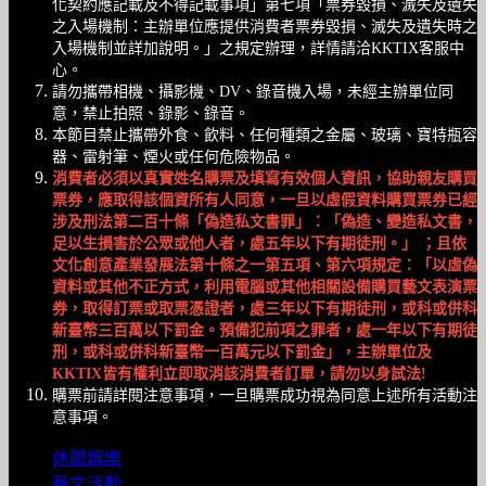
化契約應記載及不得記載事項」第七項「票券毀損、滅失及遺失
之入場機制：主辦單位應提供消費者票券毀損、滅失及遺失時之
入場機制並詳加說明。」之規定辦理，詳情請洽KKTIX客服中
心。
請勿攜帶相機、攝影機、DV、錄音機入場，未經主辦單位同
意，禁止拍照、錄影、錄音。
本節目禁止攜帶外食、飲料、任何種類之金屬、玻璃、寶特瓶容
器、雷射筆、煙火或任何危險物品。
消費者必須以真實姓名購票及填寫有效個人資訊，協助親友購買
票券，應取得該個資所有人同意，一旦以虛假資料購買票券已經
涉及刑法第二百十條「偽造私文書罪」：「偽造、變造私文書，
足以生損害於公眾或他人者，處五年以下有期徒刑。」 ；且依
文化創意產業發展法第十條之一第五項、第六項規定：「以虛偽
資料或其他不正方式，利用電腦或其他相關設備購買藝文表演票
券，取得訂票或取票憑證者，處三年以下有期徒刑，或科或併科
新臺幣三百萬以下罰金。預備犯前項之罪者，處一年以下有期徒
刑，或科或併科新臺幣一百萬元以下罰金」，主辦單位及
KKTIX皆有權利立即取消該消費者訂單，請勿以身試法!
購票前請詳閱注意事項，一旦購票成功視為同意上述所有活動注
意事項。
休閒娛樂
藝文活動