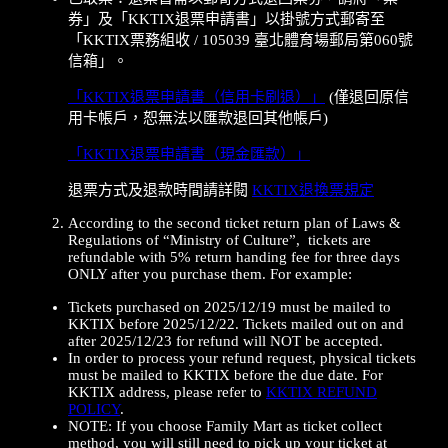
券」及「KKTIX退票申請書」以掛號方式郵寄至
「KKTIX票務組收 / 105039 臺北體育場郵局第060號
信箱」。
「KKTIX退票申請書（信用卡刷退）」
(僅退回原信
用卡帳戶，恕無法以匯款退回其他帳戶)
「KKTIX退票申請書（現金匯款）」
退票方式及退款時間請詳閱
KKTIX退換票規定
According to the second ticket return plan of Laws &
Regulations of “Ministry of Culture”, tickets are
refundable with 5% return handing fee for three days
ONLY after you purchase them. For example:
Tickets purchased on 2025/12/19 must be mailed to
KKTIX before 2025/12/22. Tickets mailed out on and
after 2025/12/23 for refund will NOT be accepted.
In order to process your refund request, physical tickets
must be mailed to KKTIX before the due date. For
KKTIX address, please refer to
KKTIX REFUND
POLICY
.
NOTE: If you choose Family Mart as ticket collect
method, you will still need to pick up your ticket at