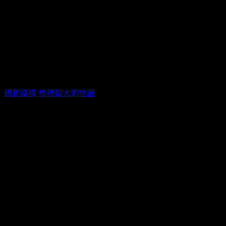
福華文教會館卓越廳CSDI CONVENTION HALL / 台北市大安
區新生南路三段30號2樓
規劃路線
檢視較大的地圖
活動票券
票種
販售時間
售價
一般
2025/12/19 10:00(+0800)
~
票 A
TWD$
1,800
2026/10/05 19:00(+0800)
結束販售
區
一般
2025/12/19 10:00(+0800)
~
TWD$
1,800
票 B區
2026/10/05 19:00(+0800)
結束販售