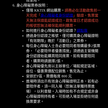
效使用。
身心障礙票券說明：
僅限 KKTIX 網站購票，
請務必在活動啟售前一
天完成「
身心障礙者身份認證
」驗證，售票當
天無法保證能認證成功，啟售當日才認證成功
的帳號恕無法確保能順利購票。
如何進行身心障礙者身份認證？
請點我
通過身份認證之帳號，僅可購買身心障礙證明
「有效期限」晚於「活動日」之票券。
每位身心障礙人士含必要陪同者限購最多2張票
券，「必要陪伴者優惠措施」須通過主管機關
身分認證始能購買陪同席票，如有需要陪同
者，購票時請選擇2張。
身心障礙優先席以主辦單位／場館規定區域、
座位、優惠票價配位銷售，售完為止。
安排於F區，票價每席 800 元
進場時須出示有效身心障礙證明正本，若有必
要陪伴者，須一同入場（恕無法單獨持票進
場），以利查驗。入場時如有不合規定或非身
心障礙證明持有者，可拒絕入場並拒絕任何退
換票要求。