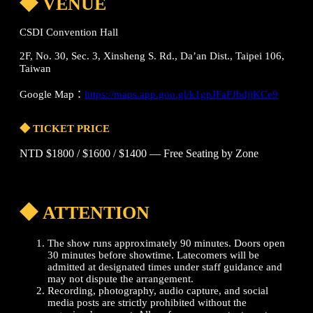
◆ VENUE
CSDI Convention Hall
2F, No. 30, Sec. 3, Xinsheng S. Rd., Da’an Dist., Taipei 106,
Taiwan
Google Map：
https://maps.app.goo.gl/k1gpJFaFJbdjjKCe9
◆ TICKET PRICE
NTD $1800 / $1600 / $1400 — Free Seating by Zone
◆
ATTENTION
The show runs approximately 90 minutes. Doors open
30 minutes before showtime. Latecomers will be
admitted at designated times under staff guidance and
may not dispute the arrangement.
Recording, photography, audio capture, and social
media posts are strictly prohibited without the