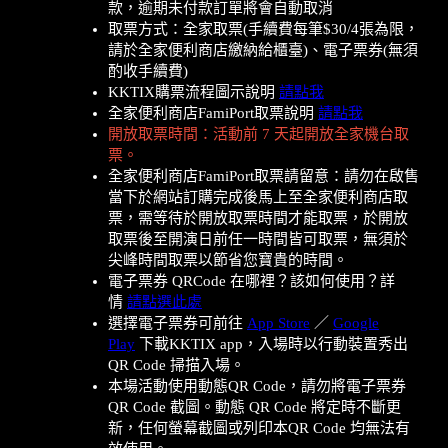
款，逾期未付款訂單將會自動取消
取票方式：全家取票(手續費每筆$30/4張為限，
請於全家便利商店繳納給櫃臺)、電子票券(無須
酌收手續費)
KKTIX購票流程圖示說明
請點我
全家便利商店FamiPort取票說明
請點我
開放取票時間：活動前 7 天起開放全家機台取
票。
全家便利商店FamiPort取票請留意：請勿在啟售
當下於網站訂購完成後馬上至全家便利商店取
票，需等待於開放取票時間才能取票，於開放
取票後至開演日前任一時間皆可取票，無須於
尖峰時間取票以節省您寶貴的時間。
電子票券 QRCode 在哪裡？該如何使用？詳
情
請點選此處
選擇電子票券可前往
App Store
／
Google
Play
下載KKTIX app，入場時以行動裝置秀出
QR Code 掃描入場。
本場活動使用動態QR Code，請勿將電子票券
QR Code 截圖。動態 QR Code 將定時不斷更
新，任何螢幕截圖或列印本QR Code 均無法有