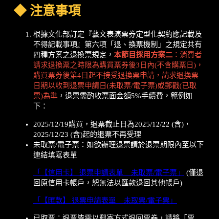
◆
注意事項
根據文化部訂定『藝文表演票券定型化契約應記載及
不得記載事項』第六項「退、換票機制」之規定共有
四種方案之退換票規定，
本節目採用方案二
：消費者
請求退換票之時限為購買票券後3日內(不含購票日)，
購買票券後第4日起不接受退換票申請，請求退換票
日期以收到退票申請日(未取票/電子票)或郵戳(已取
票)為準
，退票需酌收票面金額5%手續費，範例如
下：
2025/12/19購買，退票截止日為2025/12/22 (含)，
2025/12/23 (含)起的退票不再受理
未取票/電子票：如欲辦理退票請於退票期限內至以下
連結填寫表單
「【信用卡】 退票申請表單 _ 未取票/電子票」
(僅退
回原信用卡帳戶，恕無法以匯款退回其他帳戶)
「【匯款】 退票申請表單 _ 未取票/電子票」
已取票：退票皆需以郵寄方式退回票券，請將「票