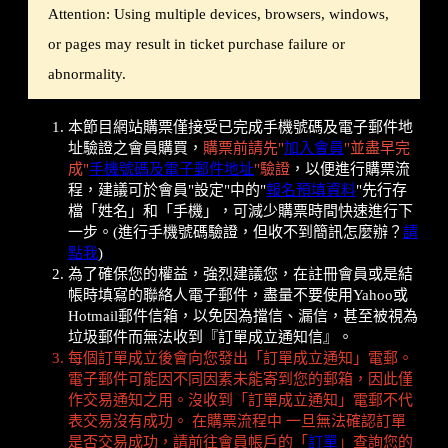
Attention: Using multiple devices, browsers, windows,
or pages may result in ticket purchase failure or
abnormality.
本節目網站購票僅接受已完成手機號碼及電子郵件地
址驗證之會員購買，
購票前請先"
加入會員
"並盡早完
成"
手機號碼及電子郵件地址
"驗證
，以便進行購票流
程，建議可於會員"設定"中的"
報名預填資料
"先行存
檔「姓名」和「手機」，可減少購票時間快速進行下
一步。(進行手機號碼驗證，但收不到簡訊怎麼辦？
請
點我
)
為了確保您的權益，強烈建議您，在註冊會員或是結
帳時填寫的聯絡人電子郵件，盡量不要使用Yahoo或
Hotmail郵件信箱，以免因為擋信、漏信，甚至被視為
垃圾郵件而無法收到『訂單成立通知信』。
每個訂單成立後會向您發出「訂單成立通知」電郵。
電子郵件可能因不同因素未能寄到您的郵箱，因此僅
作交易通知之用。沒收到「訂單成立通知」電郵不代
表交易沒有成功。 在購票流程中 一旦無法確認訂單
是否交易成功，請前往會員帳戶的「
訂單
」查詢您的