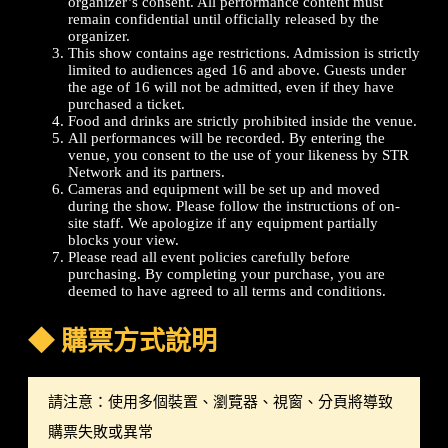
organizer’s consent. All performance content must
remain confidential until officially released by the
organizer.
This show contains age restrictions. Admission is strictly
limited to audiences aged 16 and above. Guests under
the age of 16 will not be admitted, even if they have
purchased a ticket.
Food and drinks are strictly prohibited inside the venue.
All performances will be recorded. By entering the
venue, you consent to the use of your likeness by STR
Network and its partners.
Cameras and equipment will be set up and moved
during the show. Please follow the instructions of on-
site staff. We apologize if any equipment partially
blocks your view.
Please read all event policies carefully before
purchasing. By completing your purchase, you are
deemed to have agreed to all terms and conditions.
◆
購票方式說明
請注意：使用多個裝置、瀏覽器、視窗、分頁將導致
購票失敗或異常