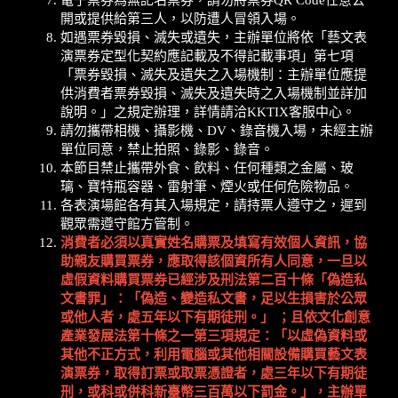
電子票券為無記名票券，請勿將票券QR Code任意公
開或提供給第三人，以防遭人冒領入場。
如遇票券毀損、滅失或遺失，主辦單位將依「藝文表
演票券定型化契約應記載及不得記載事項」第七項
「票券毀損、滅失及遺失之入場機制：主辦單位應提
供消費者票券毀損、滅失及遺失時之入場機制並詳加
說明。」之規定辦理，詳情請洽KKTIX客服中心。
請勿攜帶相機、攝影機、DV、錄音機入場，未經主辦
單位同意，禁止拍照、錄影、錄音。
本節目禁止攜帶外食、飲料、任何種類之金屬、玻
璃、寶特瓶容器、雷射筆、煙火或任何危險物品。
各表演場館各有其入場規定，請持票人遵守之，遲到
觀眾需遵守館方管制。
消費者必須以真實姓名購票及填寫有效個人資訊，協
助親友購買票券，應取得該個資所有人同意，一旦以
虛假資料購買票券已經涉及刑法第二百十條「偽造私
文書罪」：「偽造、變造私文書，足以生損害於公眾
或他人者，處五年以下有期徒刑。」
；且依文化創意
產業發展法第十條之一第三項規定：「以虛偽資料或
其他不正方式，利用電腦或其他相關設備購買藝文表
演票券，取得訂票或取票憑證者，處三年以下有期徒
刑，或科或併科新臺幣三百萬以下罰金。」，主辦單