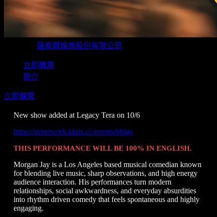
主辦單位
薩泰爾娛樂股份有限公司
立即購票
簡介
立即購票
New show added at Legacy Tera on 10/6
https://strnetwork.kktix.cc/events/bfdgs
THIS PERFORMANCE WILL BE 100% IN ENGLISH.
Morgan Jay is a Los Angeles based musical comedian known
for blending live music, sharp observations, and high energy
audience interaction. His performances turn modern
relationships, social awkwardness, and everyday absurdities
into rhythm driven comedy that feels spontaneous and highly
engaging.