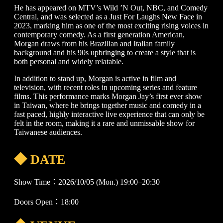
He has appeared on MTV’s Wild ’N Out, NBC, and Comedy
Central, and was selected as a Just For Laughs New Face in
2023, marking him as one of the most exciting rising voices in
contemporary comedy. As a first generation American,
Morgan draws from his Brazilian and Italian family
background and his 90s upbringing to create a style that is
both personal and widely relatable.
In addition to stand up, Morgan is active in film and
television, with recent roles in upcoming series and feature
films. This performance marks Morgan Jay’s first ever show
in Taiwan, where he brings together music and comedy in a
fast paced, highly interactive live experience that can only be
felt in the room, making it a rare and unmissable show for
Taiwanese audiences.
◆ DATE
Show Time：2026/10/05 (Mon.) 19:00–20:30
Doors Open：18:00