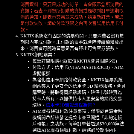
消費資料。只要是成功的訂單，皆會顯示您所消費的
資訊；若查不到您所訂購的資訊或是收到訂單逾期取
消的通知，即表示交易並未成功，請重新訂票。若您
是付款失敗，請於付款期限之內再次嘗試用信用卡付
款。
KKTIX系統沒有固定的清票時間，只要消費者沒有於
期限內完成付款，未付款的票券就會陸陸續續釋放出
來，消費者可隨時留意是否有釋出可售票券張數。
KKTIX網站購票：
每筆訂單限購4張(每位KKTIX會員限購6張)
付款方式：信用卡(VISA/MASTER/JCB)、ATM
虛擬帳號
為強化信用卡網路付款安全，KKTIX售票系統
網站導入了更安全的信用卡 3D 驗證服務，會員
購票時，將取得簡訊驗證碼，確保卡號確實為
持卡人所有，以提供持卡人更安全的網路交易
環境。
信用卡3D驗證流程為何？
ATM虛擬帳號付款注意事項：僅限於台灣金融
機構開戶所核發之提款卡並已開通「非約定帳
戶轉帳」之功能，每筆訂單若超過$30,000無法
選擇ATM虛擬帳號付款，請務必於期限內付