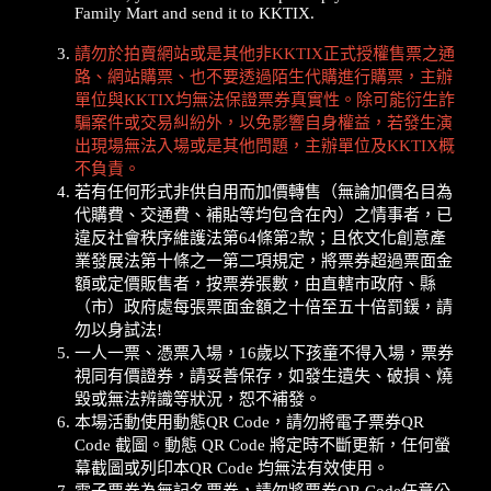
Family Mart and send it to KKTIX.
請勿於拍賣網站或是其他非KKTIX正式授權售票之通
路、網站購票、也不要透過陌生代購進行購票，主辦
單位與KKTIX均無法保證票券真實性。除可能衍生詐
騙案件或交易糾紛外，以免影響自身權益，若發生演
出現場無法入場或是其他問題，主辦單位及KKTIX概
不負責。
若有任何形式非供自用而加價轉售（無論加價名目為
代購費、交通費、補貼等均包含在內）之情事者，已
違反社會秩序維護法第64條第2款；且依文化創意產
業發展法第十條之一第二項規定，將票券超過票面金
額或定價販售者，按票券張數，由直轄市政府、縣
（市）政府處每張票面金額之十倍至五十倍罰鍰，請
勿以身試法!
一人一票、憑票入場，16歲以下孩童不得入場，票券
視同有價證券，請妥善保存，如發生遺失、破損、燒
毀或無法辨識等狀況，恕不補發。
本場活動使用動態QR Code，請勿將電子票券QR
Code 截圖。動態 QR Code 將定時不斷更新，任何螢
幕截圖或列印本QR Code 均無法有效使用。